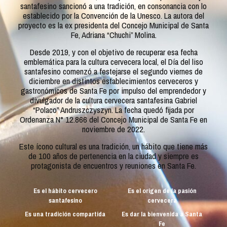
santafesino sancionó a una tradición, en consonancia con lo
establecido por la Convención de la Unesco. La autora del
proyecto es la ex presidenta del Concejo Municipal de Santa
Fe, Adriana “Chuchi” Molina.
Desde 2019, y con el objetivo de recuperar esa fecha
emblemática para la cultura cervecera local, el Día del liso
santafesino comenzó a festejarse el segundo viernes de
diciembre en distintos establecimientos cerveceros y
gastronómicos de Santa Fe por impulso del emprendedor y
divulgador de la cultura cervecera santafesina Gabriel
“Polaco” Andruszczyszyn. La fecha quedó fijada por
Ordenanza N° 12.866 del Concejo Municipal de Santa Fe en
noviembre de 2022.
Este ícono cultural es una tradición, un hábito que tiene más
de 100 años de pertenencia en la ciudad y siempre es
protagonista de encuentros y reuniones en Santa Fe.
Es el hábito cervecero
Es el origen de la pasión
santafesino
cervecera
Es una tradición compartida
Es dar la bienvenida a Santa
Fe